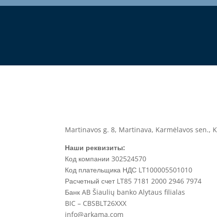
Martinavos g. 8, Martinava, Karmėlavos sen., K
Наши реквизиты:
Код компании 302524570
Код плательщика НДС LT100005501010
Расчетный счет
LT85 7181 2000 2946 7974
Банк
AB Šiaulių banko Alytaus filialas
BIC –
CBSBLT26XXX
info@arkama.com