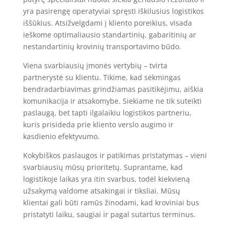
yra pasirengę operatyviai spręsti iškilusius logistikos
iššūkius. Atsižvelgdami į kliento poreikius, visada
ieškome optimaliausio standartinių, gabaritinių ar
nestandartinių krovinių transportavimo būdo.
Viena svarbiausių įmonės vertybių – tvirta
partnerystė su klientu. Tikime, kad sėkmingas
bendradarbiavimas grindžiamas pasitikėjimu, aiškia
komunikacija ir atsakomybe. Siekiame ne tik suteikti
paslaugą, bet tapti ilgalaikiu logistikos partneriu,
kuris prisideda prie kliento verslo augimo ir
kasdienio efektyvumo.
Kokybiškos paslaugos ir patikimas pristatymas – vieni
svarbiausių mūsų prioritetų. Suprantame, kad
logistikoje laikas yra itin svarbus, todėl kiekvieną
užsakymą valdome atsakingai ir tiksliai. Mūsų
klientai gali būti ramūs žinodami, kad kroviniai bus
pristatyti laiku, saugiai ir pagal sutartus terminus.