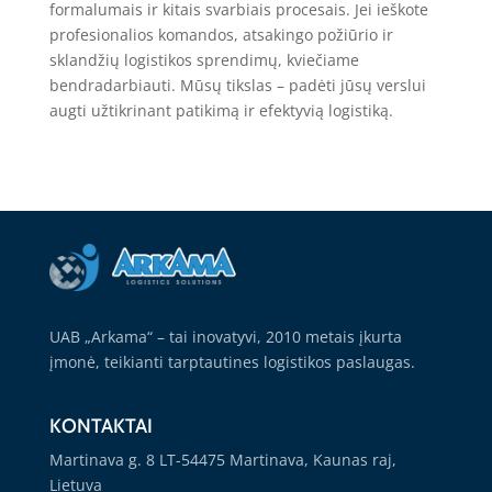
formalumais ir kitais svarbiais procesais. Jei ieškote
profesionalios komandos, atsakingo požiūrio ir
sklandžių logistikos sprendimų, kviečiame
bendradarbiauti. Mūsų tikslas – padėti jūsų verslui
augti užtikrinant patikimą ir efektyvią logistiką.
UAB „Arkama“ – tai inovatyvi, 2010 metais įkurta
įmonė, teikianti tarptautines logistikos paslaugas.
KONTAKTAI
Martinava g. 8 LT-54475 Martinava, Kaunas raj,
Lietuva