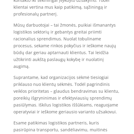
kontakto iki sėkmingai įvykdyto užsakymo. Todėl
klientai vertina mus kaip patikimą, sąžiningą ir
profesionalų partnerį.
Mūsų darbuotojai – tai žmonės, puikiai išmanantys
logistikos sektorių ir gebantys greitai priimti
racionalius sprendimus. Nuolat tobuliname
procesus, sekame rinkos pokyčius ir ieškome naujų
būdų dar geriau aptarnauti klientus. Tai leidžia
užtikrinti aukštą paslaugų kokybę ir nuolatinį
augimą.
Suprantame, kad organizacijos sėkmė tiesiogiai
priklauso nuo klientų sėkmės. Todėl pagrindinis
veiklos prioritetas – glaudus bendravimas su klientu,
poreikių išgryninimas ir efektyviausių sprendimų
pasiūlymas. Iškilus logistikos iššūkiams, reaguojame
operatyviai ir ieškome geriausio varianto užsakovui.
Esame patikimas logistikos partneris, kuris
pasirūpina transportu, sandėliavimu, muitinės