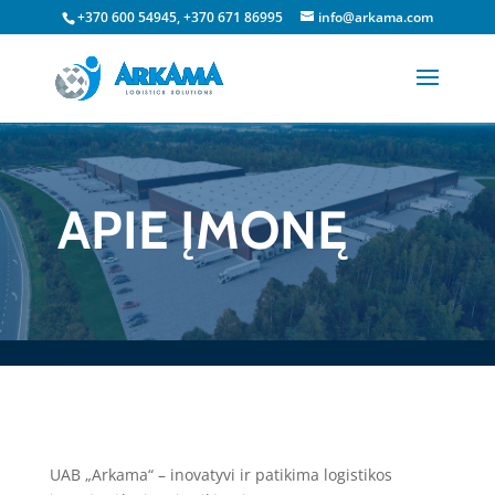
+370 600 54945, +370 671 86995
info@arkama.com
APIE ĮMONĘ
UAB „Arkama“ – inovatyvi ir patikima logistikos