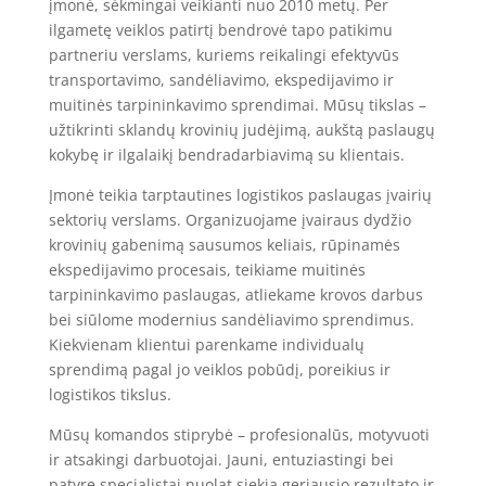
įmonė, sėkmingai veikianti nuo 2010 metų. Per
ilgametę veiklos patirtį bendrovė tapo patikimu
partneriu verslams, kuriems reikalingi efektyvūs
transportavimo, sandėliavimo, ekspedijavimo ir
muitinės tarpininkavimo sprendimai. Mūsų tikslas –
užtikrinti sklandų krovinių judėjimą, aukštą paslaugų
kokybę ir ilgalaikį bendradarbiavimą su klientais.
Įmonė teikia tarptautines logistikos paslaugas įvairių
sektorių verslams. Organizuojame įvairaus dydžio
krovinių gabenimą sausumos keliais, rūpinamės
ekspedijavimo procesais, teikiame muitinės
tarpininkavimo paslaugas, atliekame krovos darbus
bei siūlome modernius sandėliavimo sprendimus.
Kiekvienam klientui parenkame individualų
sprendimą pagal jo veiklos pobūdį, poreikius ir
logistikos tikslus.
Mūsų komandos stiprybė – profesionalūs, motyvuoti
ir atsakingi darbuotojai. Jauni, entuziastingi bei
patyrę specialistai nuolat siekia geriausio rezultato ir