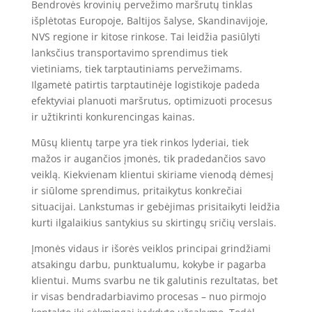
Bendrovės krovinių pervežimo maršrutų tinklas
išplėtotas Europoje, Baltijos šalyse, Skandinavijoje,
NVS regione ir kitose rinkose. Tai leidžia pasiūlyti
lanksčius transportavimo sprendimus tiek
vietiniams, tiek tarptautiniams pervežimams.
Ilgametė patirtis tarptautinėje logistikoje padeda
efektyviai planuoti maršrutus, optimizuoti procesus
ir užtikrinti konkurencingas kainas.
Mūsų klientų tarpe yra tiek rinkos lyderiai, tiek
mažos ir augančios įmonės, tik pradedančios savo
veiklą. Kiekvienam klientui skiriame vienodą dėmesį
ir siūlome sprendimus, pritaikytus konkrečiai
situacijai. Lankstumas ir gebėjimas prisitaikyti leidžia
kurti ilgalaikius santykius su skirtingų sričių verslais.
Įmonės vidaus ir išorės veiklos principai grindžiami
atsakingu darbu, punktualumu, kokybe ir pagarba
klientui. Mums svarbu ne tik galutinis rezultatas, bet
ir visas bendradarbiavimo procesas – nuo pirmojo